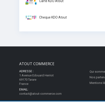
Carte KDO Atout
Cheque KDO Atout
ATOUT COMMERCE
ADRESSE :
Qui somme
1 Avenue Edouard Herriot
Nos parten
69170 Tarare
Mentions l
France
EMAIL:
contact@atout-commerce.com