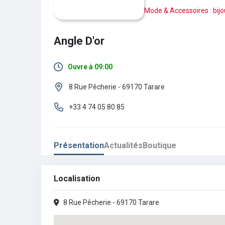
Mode & Accessoires : bijout
Angle D'or
Ouvre à 09:00
Lundi :
Fermé
8 Rue Pêcherie - 69170 Tarare
Mardi :
09h00 - 19h00
+33 4 74 05 80 85
Mercredi :
09h00 - 19h00
Présentation
Actualités
Boutique
Jeudi :
09h00 - 19h00
Vendredi :
09h00 - 19h00
Localisation
Samedi :
09h00 - 19h00
8 Rue Pêcherie - 69170 Tarare
Dimanche :
Fermé