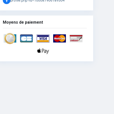
profile.php?id=100087906189304
Moyens de paiement