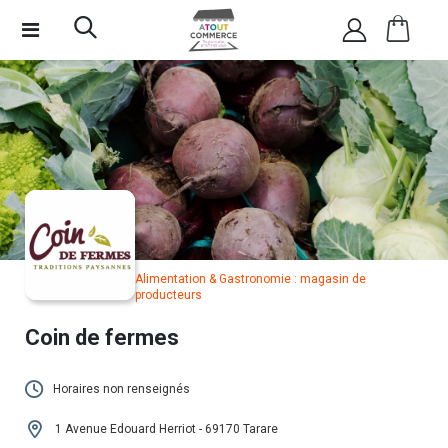
Alimentation & Gastronomie : magasin de
producteurs
Coin de fermes
Horaires non renseignés
Cet établissement n'a pas encore renseigné
1 Avenue Edouard Herriot - 69170 Tarare
ses horaires.