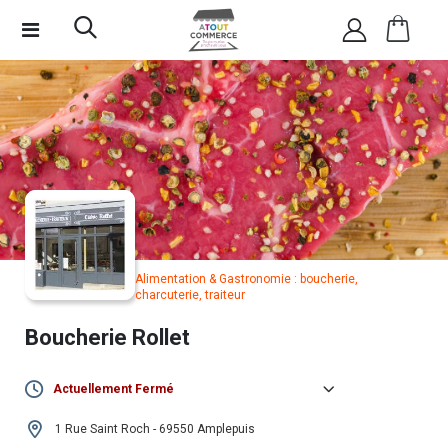
Alimentation & Gastronomie : boucherie,
charcuterie, traiteur
Boucherie Rollet
Actuellement Fermé
Lundi :
07h00 -
•
15h00 -
1 Rue Saint Roch - 69550 Amplepuis
12h30
19h00