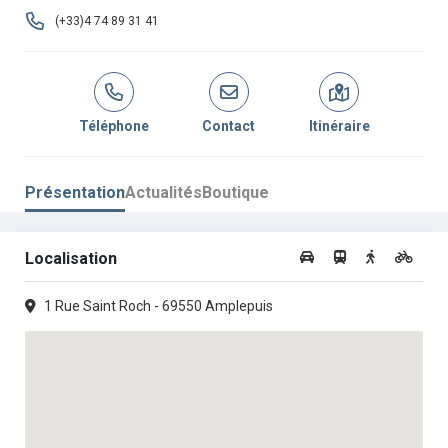
(+33)4 74 89 31 41
Mardi :
07h00 - 12h00
Mercredi :
Fermé
Jeudi :
07h00 -
•
15h00 -
12h30
19h00
Téléphone
Contact
Itinéraire
Vendredi :
07h00 -
•
15h00 -
12h30
19h00
Présentation
Actualités
Boutique
Samedi :
07h00 - 18h00
Dimanche :
07h30 - 12h00
Localisation
1 Rue Saint Roch - 69550 Amplepuis