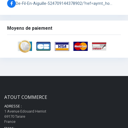
De-Fil-En-Aiguille-524709144378902/?ref=aymt_homepage_panel
Moyens de paiement
ATOUT COMMERCE
ADRESSE :
1 Avenue Edouard Herriot
69170 Tarare
France