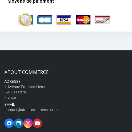
Moyens de paiement
ATOUT COMMERCE
ADRESSE :
1 Avenue Edouard Herriot
69170 Tarare
France
EMAIL:
contact@atout-commerce.com