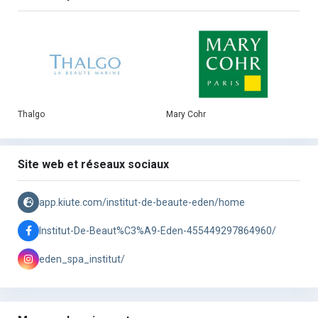
Thalgo
Mary Cohr
Site web et réseaux sociaux
app.kiute.com/institut-de-beaute-eden/home
Institut-De-Beaut%C3%A9-Eden-455449297864960/
eden_spa_institut/