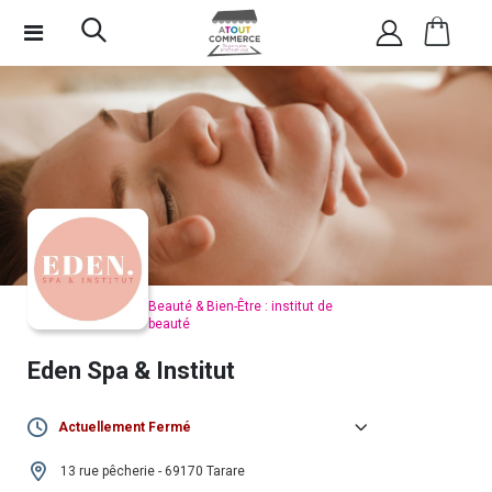
Beauté & Bien-Être : institut de
beauté
Eden Spa & Institut
Actuellement Fermé
Lundi :
Fermé
13 rue pêcherie - 69170 Tarare