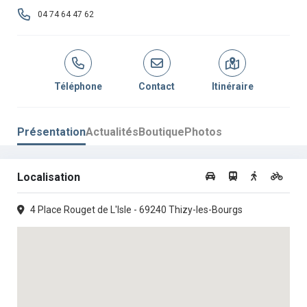
Mardi :
07h00 - 19h00
04 74 64 47 62
Mercredi :
07h00 - 19h00
Jeudi :
07h00 - 19h00
Vendredi :
07h00 - 19h00
Téléphone
Contact
Itinéraire
Samedi :
07h00 - 18h30
Présentation
Actualités
Boutique
Photos
Dimanche :
Fermé
Localisation
4 Place Rouget de L'Isle - 69240 Thizy-les-Bourgs