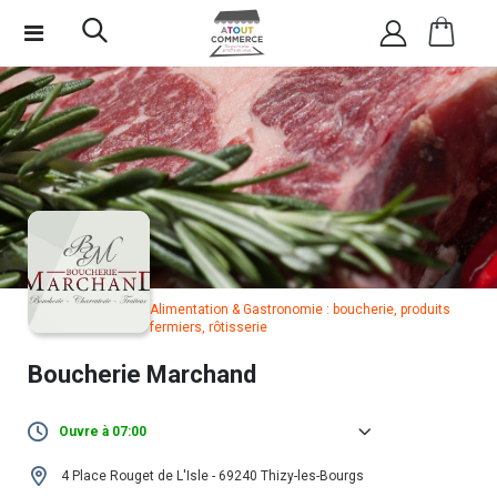
Alimentation & Gastronomie : boucherie, produits
fermiers, rôtisserie
Boucherie Marchand
Ouvre à 07:00
Lundi :
Fermé
4 Place Rouget de L'Isle - 69240 Thizy-les-Bourgs